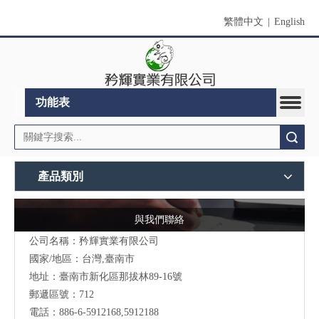
繁體中文
|
English
功能表
搜索
產品類別
與我們聯絡
公司名稱：矜輝實業有限公司
國家/地區：台灣,臺南市
地址：臺南市新化區那拔林89-16號
郵遞區號：712
電話：886-6-5912168,5912188