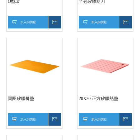
O型環
全包矽膠刮刀
加入詢價籃
詢價
加入詢價籃
詢價
圓圈矽膠餐墊
20X20 正方矽膠熱墊
加入詢價籃
詢價
加入詢價籃
詢價