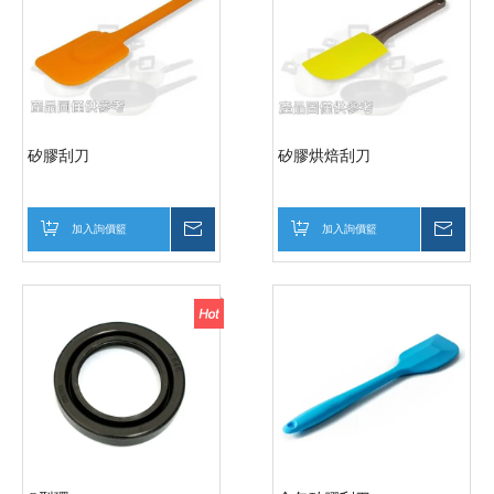
矽膠刮刀
矽膠烘焙刮刀
加入詢價籃
詢價
加入詢價籃
詢價