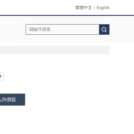
繁體中文
|
English
搜索
入詢價籃