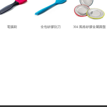
電腦刷
全包矽膠刮刀
304 風格矽膠金屬圓盤