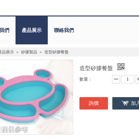
我們
產品展示
聯絡我們
產品展示
»
矽膠製品
»
造型矽膠餐盤
造型矽膠餐盤
數量：
詢價
加