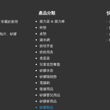
產品分類
握力器 & 握力棒
…等屬於家用
杯墊
桌墊
熱片、矽膠
濾水網
烘培手套
烘焙用具
煮蛋器
兒童造型餐盤
矽膠水壺
矽膠隔熱墊
電腦刷
復健用品
矽膠嬰兒用品
矽膠家用品
矽膠製品