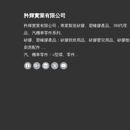
矜輝實業有限公司
矜輝實業有限公司，專業製造矽膠、塑橡膠產品、3M代理
品、汽機車零件系列。
矽膠、塑橡膠產品：矽膠烘焙用品、矽膠嬰兒用品、矽膠散
廚房配件 ....
汽、機車零件：○型環、零件...