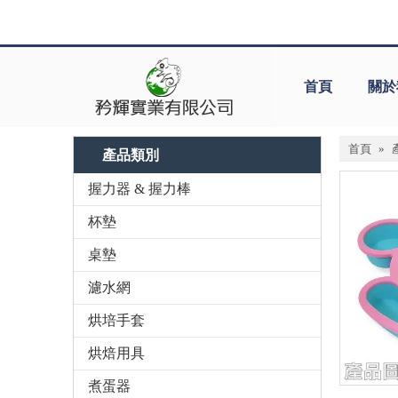
首頁
關於
首頁
»
產品類別
握力器 & 握力棒
杯墊
桌墊
濾水網
烘培手套
烘焙用具
煮蛋器