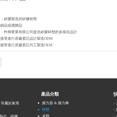
點
良：矽膠製造的矽膠杯墊
促銷品或禮贈品
計：矜輝實業有限公司提供矽膠杯墊的多樣化設計
接受進行原廠委託設計製造ODM
接受進行原廠委託代工製造OEM
產品分類
握力器 & 握力棒
…等屬於家用
杯墊
桌墊
熱片、矽膠