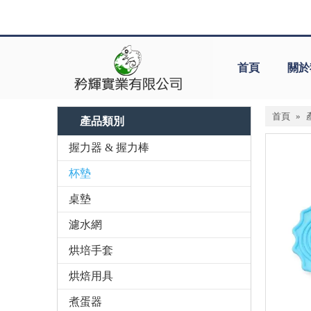
首頁
關於
首頁
»
產品類別
握力器 & 握力棒
杯墊
桌墊
濾水網
烘培手套
烘焙用具
煮蛋器