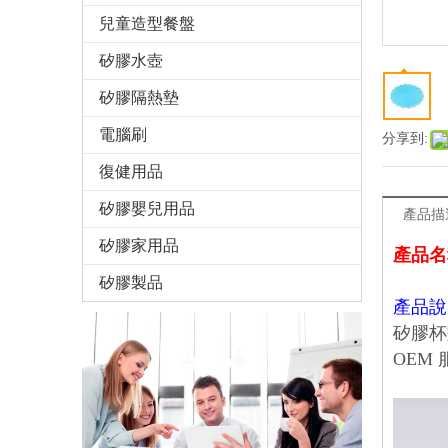
兒童造型餐盤
矽膠水壺
矽膠隔熱墊
電腦刷
分享到:
復健用品
矽膠嬰兒用品
產品描
矽膠家用品
產品名
矽膠製品
產品說
矽膠杯
OEM 