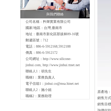
與我們聯絡
公司名稱：矜輝實業有限公司
國家/地區：台灣,臺南市
地址：臺南市新化區那拔林89-16號
郵遞區號：712
電話：886-6-5912168,5912188
傳真：886-6-5912172
公司網址：
http://www.silicone-
jinhui.com
,
http://www.jinhui.ttnet.net
聯絡人1：胡先生
職稱1：業務負責人
電子信箱1：
jinhui.co@msa.hinet.net
聯絡人2：施小姐
原產地
職稱2：業務助理
銷售方
銷售目
詢價付款方