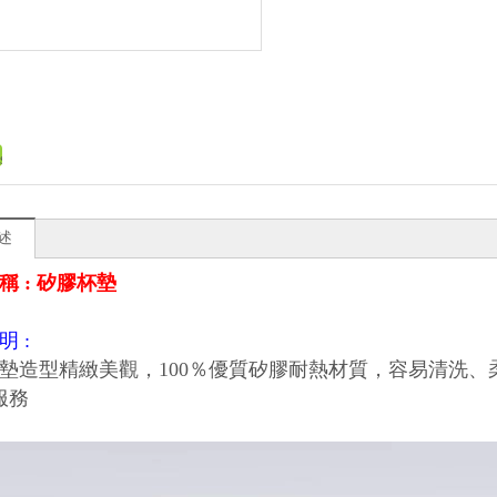
述
稱 : 矽膠杯墊
明 :
墊造型精緻美觀，100％優質矽膠耐熱材質，容易清洗、
服務